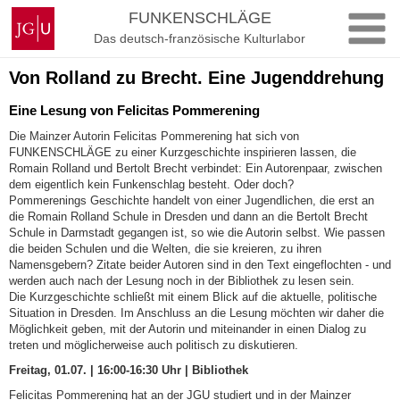
Zum
Johannes
FUNKENSCHLÄGE
Inhalt
Gutenberg-
Das deutsch-französische Kulturlabor
springen
Universität
Mainz
Von Rolland zu Brecht. Eine Jugenddrehung
Eine Lesung von Felicitas Pommerening
Die Mainzer Autorin Felicitas Pommerening hat sich von
FUNKENSCHLÄGE zu einer Kurzgeschichte inspirieren lassen, die
Romain Rolland und Bertolt Brecht verbindet: Ein Autorenpaar, zwischen
dem eigentlich kein Funkenschlag besteht. Oder doch?
Pommerenings Geschichte handelt von einer Jugendlichen, die erst an
die Romain Rolland Schule in Dresden und dann an die Bertolt Brecht
Schule in Darmstadt gegangen ist, so wie die Autorin selbst. Wie passen
die beiden Schulen und die Welten, die sie kreieren, zu ihren
Namensgebern? Zitate beider Autoren sind in den Text eingeflochten - und
werden auch nach der Lesung noch in der Bibliothek zu lesen sein.
Die Kurzgeschichte schließt mit einem Blick auf die aktuelle, politische
Situation in Dresden. Im Anschluss an die Lesung möchten wir daher die
Möglichkeit geben, mit der Autorin und miteinander in einen Dialog zu
treten und möglicherweise auch politisch zu diskutieren.
Freitag, 01.07. | 16:00-16:30 Uhr | Bibliothek
Felicitas Pommerening hat an der JGU studiert und in der Mainzer