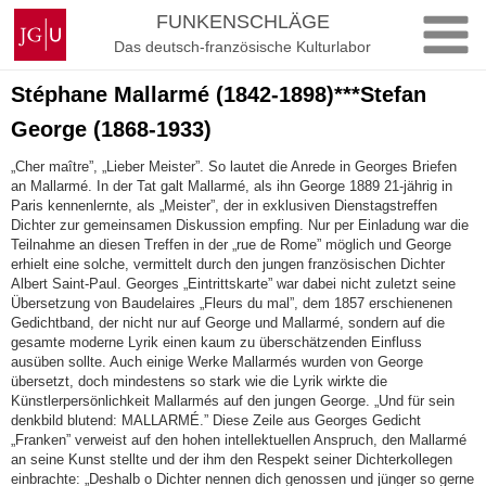
Zum
Johannes
FUNKENSCHLÄGE
Inhalt
Gutenberg-
Das deutsch-französische Kulturlabor
springen
Universität
Mainz
Stéphane Mallarmé (1842-1898)***Stefan
George (1868-1933)
„Cher maître”, „Lieber Meister”. So lautet die Anrede in Georges Briefen
an Mallarmé. In der Tat galt Mallarmé, als ihn George 1889 21-jährig in
Paris kennenlernte, als „Meister”, der in exklusiven Dienstagstreffen
Dichter zur gemeinsamen Diskussion empfing. Nur per Einladung war die
Teilnahme an diesen Treffen in der „rue de Rome” möglich und George
erhielt eine solche, vermittelt durch den jungen französischen Dichter
Albert Saint-Paul. Georges „Eintrittskarte” war dabei nicht zuletzt seine
Übersetzung von Baudelaires „Fleurs du mal”, dem 1857 erschienenen
Gedichtband, der nicht nur auf George und Mallarmé, sondern auf die
gesamte moderne Lyrik einen kaum zu überschätzenden Einfluss
ausüben sollte. Auch einige Werke Mallarmés wurden von George
übersetzt, doch mindestens so stark wie die Lyrik wirkte die
Künstlerpersönlichkeit Mallarmés auf den jungen George. „Und für sein
denkbild blutend: MALLARMÉ.” Diese Zeile aus Georges Gedicht
„Franken” verweist auf den hohen intellektuellen Anspruch, den Mallarmé
an seine Kunst stellte und der ihm den Respekt seiner Dichterkollegen
einbrachte: „Deshalb o Dichter nennen dich genossen und jünger so gerne