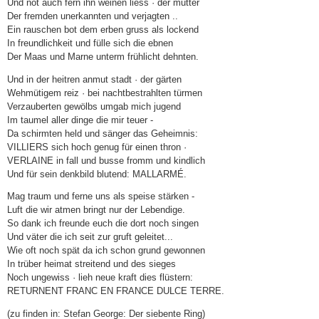
Und not auch fern ihn weinen liess · der mutter
Der fremden unerkannten und verjagten ..
Ein rauschen bot dem erben gruss als lockend
In freundlichkeit und fülle sich die ebnen
Der Maas und Marne unterm frühlicht dehnten.
Und in der heitren anmut stadt · der gärten
Wehmütigem reiz · bei nachtbestrahlten türmen
Verzauberten gewölbs umgab mich jugend
Im taumel aller dinge die mir teuer -
Da schirmten held und sänger das Geheimnis:
VILLIERS sich hoch genug für einen thron ·
VERLAINE in fall und busse fromm und kindlich
Und für sein denkbild blutend: MALLARMÉ.
Mag traum und ferne uns als speise stärken -
Luft die wir atmen bringt nur der Lebendige.
So dank ich freunde euch die dort noch singen
Und väter die ich seit zur gruft geleitet...
Wie oft noch spät da ich schon grund gewonnen
In trüber heimat streitend und des sieges
Noch ungewiss · lieh neue kraft dies flüstern:
RETURNENT FRANC EN FRANCE DULCE TERRE.
(zu finden in: Stefan George: Der siebente Ring)