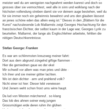
meister weil du am wenigsten nachgeahmt werden kannst und doch so
grosses über sie vermochtest, weil alle in sinn und wolklang nach der
höchsten vollendung streben damit sie vor deinem auge bestehen, weil du
für sie immer noch ein geheimnis bewahrst und uns den glauben lässest
an jenes schöne eden das allein ewig ist.” Dieses in den „Blättern für die
Kunst” nachzulesende Lob Mallarmés zeigt Georges Hochachtung für den
französischen Dichter, der selbst kaum in der Lage war, Georges Lyrik zu
beurteilen. Mallarmé, der lange als Englischlehrer arbeitete, fehlten die
nötigen Deutschkenntnisse.
Stefan George:
Franken
Es war am schlimmsten kreuzweg meiner fahrt:
Dort aus dem abgrund züngelnd giftige flammen ·
Hier die gemiednen gaue wo der ekel
Mir schwoll vor allem was man pries und übte ·
Ich ihrer und sie meiner götter lachten.
Wo ist dein dichter · arm und prahlend volk?
Nicht einer ist hier: Dieser lebt verwiesen
Und Jenem weht schon frost ums wirre haupt.
Da lud von Westen märchenruf.. so klang
Das lob des ahnen seiner ewig jungen
Grossmütigen erde deren ruhm ihn glühen